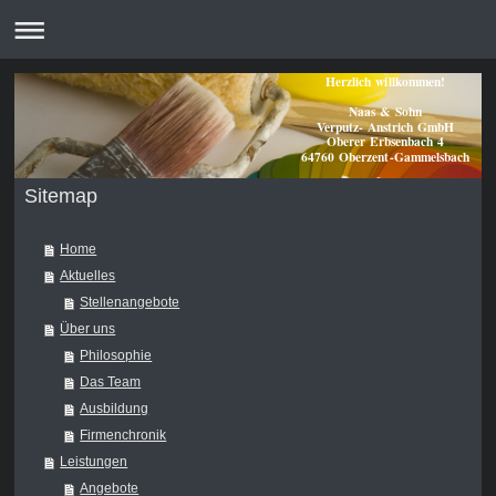
Herzlich willkommen!
Naas & Sohn
Verputz- Anstrich GmbH
Oberer Erbsenbach 4
64760 Oberzent-Gammelsbach
Sitemap
Home
Aktuelles
Stellenangebote
Über uns
Philosophie
Das Team
Ausbildung
Firmenchronik
Leistungen
Angebote